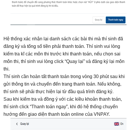
Hệ thống xác nhận lại danh sách các bài thi mà thí sinh đã
đăng ký và tổng số tiền phải thanh toán. Thí sinh vui lòng
kiểm tra kĩ các môn thi trước khi thanh toán, nếu chọn sai
môn thi, thí sinh vui lòng click “Quay lại” và đăng ký lại môn
thi.
Thí sinh cần hoàn tất thanh toán trong vòng 30 phút sau khi
gửi thông tin và chuyển đến trang thanh toán. Nếu không,
thí sinh sẽ phải thực hiện lại từ đầu quá trình đăng ký.
Sau khi kiểm tra và đồng ý với các kiều khoản thanh toán,
thí sinh click “Thanh toán ngay”, khi đó hệ thống chuyển
hướng đến giao diện thanh toán online của VNPAY.