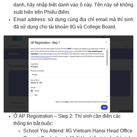
danh, hãy nhập biệt danh vào ô này. Tên này sẽ không
xuất hiện trên Phiếu điểm.
Email address: sử dụng cùng địa chỉ email mà thí sinh
đã sử dụng cho tài khoản IIG và College Board.
Ở AP Registration – Step 2: Thí sinh cần điền các
thông tin bắt buộc:
School You Attend: IIG Vietnam Hanoi Head Office