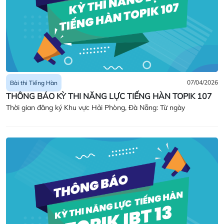
07/04/2026
Bài thi Tiếng Hàn
THÔNG BÁO KỲ THI NĂNG LỰC TIẾNG HÀN TOPIK 107
Thời gian đăng ký Khu vực Hải Phòng, Đà Nẵng: Từ ngày
14/04/2026 (Thứ Ba) – 21/04/2026 (Thứ Ba) Khu vực Hà Nội: Từ
ngày 15/04/2026 (Thứ Tư) – 21/04/2026 (Thứ Ba) Khu vực TP. Hồ
Chí Minh: Từ ngày 16/04/2026 (Thứ Năm) – 21/04/2026 (Thứ Ba)