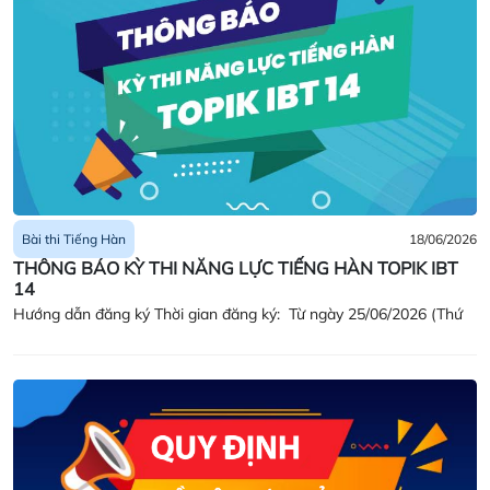
TOEFL iBT
TOEFL iBT là bài thi tiếng Anh quốc tế được thiết kế và phát
triển bởi Viện Khảo thí Giáo dục Hoa Kỳ (ETS). Bài thi đánh
giá năng lực sử dụng tiếng Anh một cách toàn diện ở 4 kỹ
năng: Nghe, Nói, Đọc, Viết trong môi trường học thuật.
Đăng ký thi
18/06/2026
Bài thi Tiếng Hàn
THÔNG BÁO KỲ THI NĂNG LỰC TIẾNG HÀN TOPIK IBT
14
TOEIC Listening & Reading - trên giấy
Hướng dẫn đăng ký Thời gian đăng ký: Từ ngày 25/06/2026 (Thứ
Ra đời từ năm 1979, bài thi TOEIC (Test of English for
International Communication) đã được sử dụng làm chuẩn
Năm) – 01/07/2026 (Thứ Tư)
đánh giá các kỹ năng Nghe hiểu và Đọc hiểu tiếng Anh – hai
kỹ năng thiết yếu trong môi trường giao tiếp và làm việc
quốc tế. TOEIC hiện đang được sử dụng rộng rãi tại hơn 160
quốc gia trên thế giới với hơn 7 triệu bài thi/năm và là bài thi
uy tín nhất được hơn 14.000 tổ chức sử dụng để đánh giá
trình độ sử dụng tiếng Anh trong môi trường làm việc quốc
tế.
Đăng ký thi