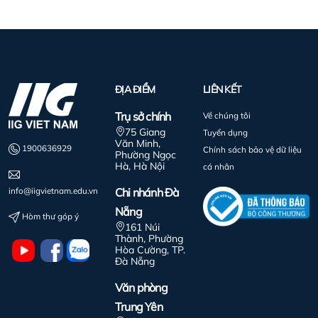
ĐỊA ĐIỂM
LIÊN KẾT
Trụ sở chính
Về chúng tôi
75 Giang
Tuyển dụng
Văn Minh,
1900636929
Chính sách bảo vệ dữ liệu
Phường Ngọc
Hà, Hà Nội
cá nhân
info@iigvietnam.edu.vn
Chi nhánh Đà
Nẵng
Hòm thư góp ý
161 Núi
Thành, Phường
Hòa Cường, TP.
Đà Nẵng
Văn phòng
Trung Yên