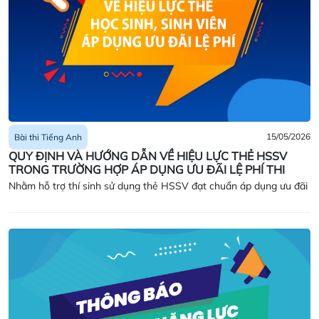
15/05/2026
Bài thi Tiếng Anh
QUY ĐỊNH VÀ HƯỚNG DẪN VỀ HIỆU LỰC THẺ HSSV
TRONG TRƯỜNG HỢP ÁP DỤNG ƯU ĐÃI LỆ PHÍ THI
Nhằm hỗ trợ thí sinh sử dụng thẻ HSSV đạt chuẩn áp dụng ưu đãi
lệ phí thi, IIG Việt Nam cung cấp bổ sung các quy định và hướng
dẫn chi tiết về hiệu lực của thẻ HSSV thuộc các loại hình khác
nhau. Thí sinh vui lòng tham khảo quy định và hướng dẫn cụ thể
theo các trường hợp dưới đây