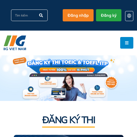
Đăng nhập
Đăng ký
EN
KO
VI
ĐĂNG KÝ THI