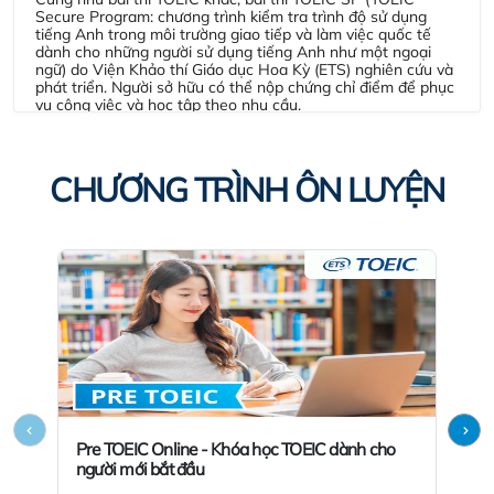
Secure Program: chương trình kiểm tra trình độ sử dụng
tiếng Anh trong môi trường giao tiếp và làm việc quốc tế
dành cho những người sử dụng tiếng Anh như một ngoại
ngữ) do Viện Khảo thí Giáo dục Hoa Kỳ (ETS) nghiên cứu và
phát triển. Người sở hữu có thể nộp chứng chỉ điểm để phục
vụ công việc và học tập theo nhu cầu.
Đăng ký thi
CHƯƠNG TRÌNH ÔN LUYỆN
TOEIC Listening & Reading - trên máy tính
Ra đời từ năm 1979, bài thi TOEIC (Test of English for
International Communication) đã được sử dụng làm chuẩn
đánh giá các kỹ năng Nghe hiểu và Đọc hiểu tiếng Anh – hai
kỹ năng thiết yếu trong môi trường giao tiếp và làm việc
quốc tế. TOEIC hiện đang được sử dụng rộng rãi tại hơn 160
quốc gia trên thế giới với hơn 7 triệu bài thi/năm và là bài thi
uy tín nhất được hơn 14.000 tổ chức sử dụng để đánh giá
trình độ sử dụng tiếng Anh trong môi trường làm việc quốc
tế.
Pre TOEIC Online - Khóa học TOEIC dành cho
TOE
Đăng ký thi
người mới bắt đầu
S&W