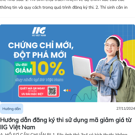
thông tin và quy cách trong quá trình đăng ký thi. 2. Thí sinh cần in
Phiếu dự thi theo hướng dẫn nhận được từ email “Thông báo về SBD
và phòng thi” và mang theo vào ngày thi. Quy cách in Phiếu dự thi: In
màu, cỡ giấy A4, khổ dọc.
27/11/2024
Hướng dẫn
Hướng dẫn đăng ký thi sử dụng mã giảm giá từ
IIG Việt Nam
A. HỒ SƠ CẦN CHUẨN BỊ 1. File ảnh thẻ 3x4 có kích thước không