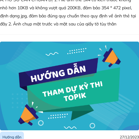
nhỏ hơn 10KB và không vượt quá 200KB, đảm bảo 354 * 472 pixel,
định dạng jpg, đảm bảo đúng quy chuẩn theo quy định về ảnh thẻ tại
đây 2. Ảnh chụp mặt trước và mặt sau của giấy tờ tùy thân
(CCCD/CMND/Hộ chiếu/Giấy khai sinh & Giấy xác nhận – dành cho thí
sinh chưa đủ tuổi làm CCCD/CMND), ảnh được cắt cân đối, thông tin
đầy đủ, rõ
27/12/2023
Hướng dẫn