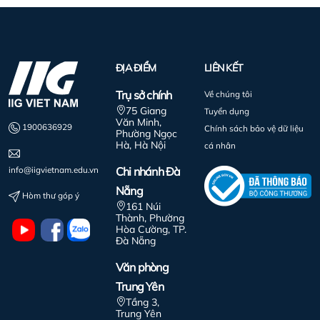
ĐỊA ĐIỂM
LIÊN KẾT
Trụ sở chính
Về chúng tôi
75 Giang
Tuyển dụng
Văn Minh,
1900636929
Chính sách bảo vệ dữ liệu
Phường Ngọc
Hà, Hà Nội
cá nhân
info@iigvietnam.edu.vn
Chi nhánh Đà
Nẵng
Hòm thư góp ý
161 Núi
Thành, Phường
Hòa Cường, TP.
Đà Nẵng
Văn phòng
Trung Yên
Tầng 3,
Trung Yên