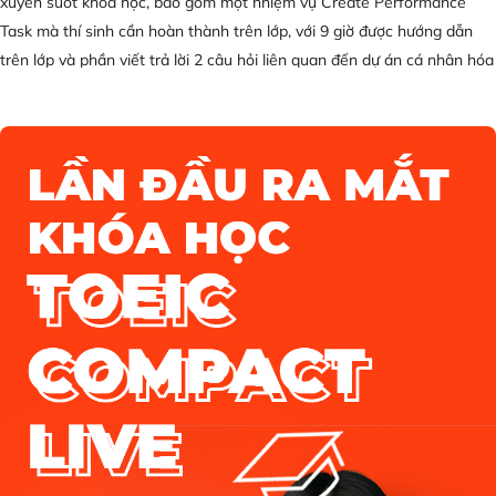
xuyên suốt khóa học, bao gồm một nhiệm vụ Create Performance
Task mà thí sinh cần hoàn thành trên lớp, với 9 giờ được hướng dẫn
trên lớp và phần viết trả lời 2 câu hỏi liên quan đến dự án cá nhân hóa
(Personalized Project Reference). - Bài thi cuối khóa gồm 70 câu hỏi
trắc nghiệm sẽ được tổ chức vào 14/05/2026, 12:00 PM, giờ Việt Nam.