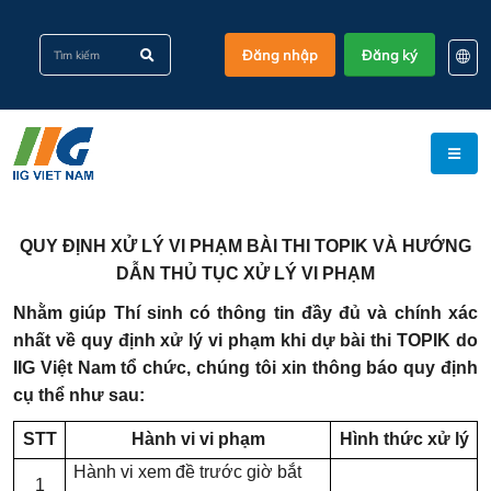
Đăng nhập
Đăng ký
EN
KO
VI
QUY ĐỊNH XỬ LÝ VI PHẠM BÀI THI TOPIK
VÀ HƯỚNG
DẪN THỦ TỤC XỬ LÝ VI PHẠM
Nhằm giúp Thí sinh có thông tin đầy đủ và chính xác
nhất về quy định xử lý vi phạm khi dự bài thi TOPIK do
IIG Việt Nam tổ chức, chúng tôi xin thông báo quy định
cụ thể như sau:
STT
Hành vi vi phạm
Hình thức xử lý
Hành vi xem đề trước giờ bắt
1