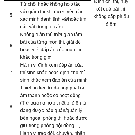
Đình chỉ thi, hủy
Từ chối hoặc không hợp tác
kết quả bài thi,
với giám thị khi được yêu cầu
5
không cấp phiếu
xác minh danh tính và/hoặc tìm
điểm
các vật dụng bị cấm
Không tuân thủ thời gian làm
bài của từng môn thi, giải đề
6
hoặc viết đáp án của môn thi
khác trong giờ
Hành vi
định
xem đáp án của
7
thí sinh khác hoặc
định
cho thí
sinh khác xem đáp án của mình
Thiết bị điện tử đã nộp phát ra
âm thanh hoặc có hoạt động
(Trừ trường hợp thiết bị điện tử
8
đang được bảo quản/quản lý
bên ngoài phòng thi hoặc được
giữ trong phòng hội đồng…)
Hành vi trao đổi, chuyền, nhận