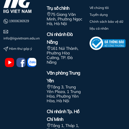
Trụ sở chính
Về chúng tôi
75 Giang Văn
Tuyển dụng
Minh, Phường Ngọc
1900636929
Chính sách bảo vệ dữ
Hà, Hà Nội
liệu cá nhân
Chi nhánh Đà
info@iigvietnam.edu.vn
Nẵng
161 Núi Thành,
Hòm thư góp ý
Phường Hòa
Cường, TP. Đà
Nẵng
Văn phòng Trung
Yên
Tầng 3, Trung
Yên Plaza, 1 Trung
Hòa, Phường Yên
Hòa, Hà Nội
Chi nhánh Tp. Hồ
Chí Minh
Tầng 1, Tháp 1,