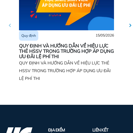
15/05/2026
Quy địn
Quy định
QUY ĐỊ
QUY ĐỊNH VÀ HƯỚNG DẪN VỀ HIỆU LỰC
SINH D
THẺ HSSV TRONG TRƯỜNG HỢP ÁP DỤNG
DOANH,
ƯU ĐÃI LỆ PHÍ THI
KHÁC
QUY ĐỊNH VÀ HƯỚNG DẪN VỀ HIỆU LỰC THẺ
HSSV TRONG TRƯỜNG HỢP ÁP DỤNG ƯU ĐÃI
LỆ PHÍ THI
ĐỊA ĐIỂM
LIÊN KẾT