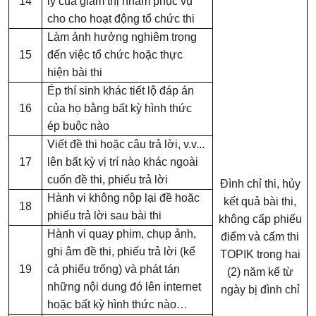
14
lý của giám thị nhằm phục vụ
cho cho hoạt động tổ chức thi
Làm
ảnh hưởng nghiêm trọng
15
đến việc tổ chức hoặc thực
hiện
bài thi
Ép thí sinh khác tiết lộ đáp án
16
của họ bằng bất kỳ hình thức
ép buộc nào
Viết đề thi hoặc câu trả lời, v.v...
17
lên bất kỳ vị trí nào khác ngoài
cuốn đề thi, phiếu trả lời
Đình chỉ thi, hủy
Hành vi không nộp lại đề hoặc
kết quả bài thi,
18
phiếu trả lời sau bài thi
không cấp phiếu
Hành vi quay phim, chụp ảnh,
điểm và cấm thi
ghi âm đề thi, phiếu trả lời (kể
TOPIK trong hai
19
cả phiếu trống) và phát tán
(2) năm kể từ
những nội dung đó lên internet
ngày bị đình chỉ
hoặc bất kỳ hình thức nào…