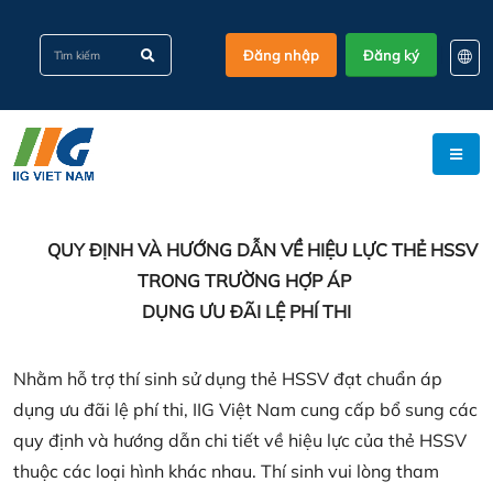
Đăng nhập
Đăng ký
EN
KO
VI
QUY ĐỊNH VÀ HƯỚNG DẪN VỀ HIỆU LỰC THẺ HSSV
TRONG TRƯỜNG HỢP ÁP
DỤNG ƯU ĐÃI LỆ PHÍ THI
Nhằm hỗ trợ thí sinh sử dụng thẻ HSSV đạt chuẩn áp
dụng ưu đãi lệ phí thi, IIG Việt Nam cung cấp bổ sung các
quy định và hướng dẫn chi tiết về hiệu lực của thẻ HSSV
thuộc các loại hình khác nhau. Thí sinh vui lòng tham