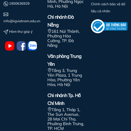
Minh, Phường Ngọc
1900636929
Chính sách bảo vệ dữ
Hà, Hà Nội
liệu cá nhân
Chi nhánh Đà
info@iigvietnam.edu.vn
Nẵng
161 Núi Thành,
Hòm thư góp ý
Phường Hòa
Cường, TP. Đà
Nẵng
Văn phòng Trung
Yên
Tầng 3, Trung
Yên Plaza, 1 Trung
Hòa, Phường Yên
Hòa, Hà Nội
Chi nhánh Tp. Hồ
Chí Minh
Tầng 1, Tháp 1,
The Sun Avenue,
28 Mai Chí Thọ,
Phường Bình Trưng,
TP. HCM