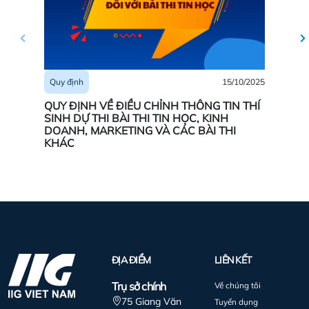
15/10/2025
Quy định
Quy địn
QUY ĐỊNH VỀ ĐIỀU CHỈNH THÔNG TIN THÍ
Quyền h
SINH DỰ THI BÀI THI TIN HỌC, KINH
DOANH, MARKETING VÀ CÁC BÀI THI
KHÁC
ĐỊA ĐIỂM
LIÊN KẾT
Trụ sở chính
Về chúng tôi
75 Giang Văn
Tuyển dụng