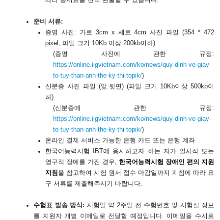
따라 응시료를 전액 환불할 수 있
습니다
.
준비 서류
:
증명 사진
: 가로 3cm x 세로 4cm 사진 파일 (354 * 472
pixel, 파일 크기 10Kb 이상 200kb이하)
(증명 사진에 관한 규정:
https://online.iigvietnam.com/ko/news/quy-dinh-ve-giay-
to-tuy-than-anh-the-ky-thi-topik/
)
신분증 사진 파일
(앞.뒷면) (파일 크기 10Kb이상 500kb이
하)
(신분증에 관한 규정:
https://online.iigvietnam.com/ko/news/quy-dinh-ve-giay-
to-tuy-than-anh-the-ky-thi-topik/
)
온라인 결제 서비스 가능한 은행 카드 또는 은행 계좌
한국어능력시험
IBT에 응시하고자 하는 자가 일시적 또는
영구적 장애를 가진 경우,
한국어능력시험 장애인 편의 지원
지침
을 참고하여 시험 원서 접수 마감일까지 지침에 따라 요
구 서류를 제출해주시기 바랍니다
.
수험표 발송 방식
:
시험일 약 2주일 전 수험번호 및 시험실 정보
를 지원자 개별 이메일로 전달할 예정입니다. 이메일을 수시로