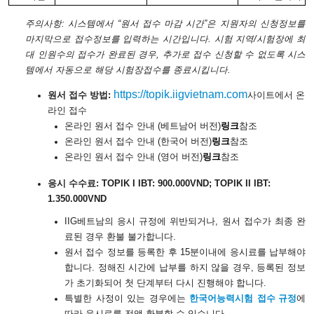
주의사항
: 시스템에서 “원서 접수 마감 시간”은 지원자의 신청정보를
마지막으로 접수정보를 입력하는 시간입니다. 시험 지역/시험장에 최
대 인원수의 접수가 완료된 경우, 추가로 접수 신청할 수 없도록 시스
템에서 자동으로 해당 시험장접수를 종료시킵니다.
https://topik.iigvietnam.com
원서 접수 방법
:
사이
트에서 온
라인 접수
온라인 원서 접수 안내
(베트남어 버전)
링크
참조
온라인 원서 접수 안내
(한국어 버전)
링크
참조
온라인 원서 접수 안내
(영어 버전)
링크
참조
응시 수수료
:
TOPIK I IBT:
900
.000VN
D;
TOPIK II IBT:
1.350
.000VN
D
IIG
베트남의 응시 규정에 위반되거나
,
원서 접수가 최종 완
료된 경우 환불 불가합니다
.
원서 접수 정보를 등록한 후
15분이내에 응시료를 납부해야
합니다. 정해진 시간에 납부를 하지 않을 경우, 등록
된
정보
가 초기화되어 첫 단계부터 다시 진행해야 합니다
.
특별한 사정이 있는 경우에는
한국어능력시험
접수
규정
에