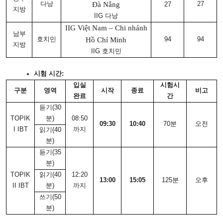
다낭
Đà Nẵng
27
27
지방
IIG 다낭
IIG Việt Nam – Chi nhánh
남부
호치민
Hồ Chí Minh
94
94
지방
IIG 호치민
시험 시간
:
입실
시험시
구분
영역
시작
종료
비고
완료
간
듣기
(30
TOPIK
분)
08:50
09:30
10:40
70분
오전
I IBT
까지
읽기
(40
분)
듣기
(35
분)
TOPIK
읽기
(40
12:20
13:00
15:05
125분
오후
II IBT
분)
까지
쓰기
(50
분)