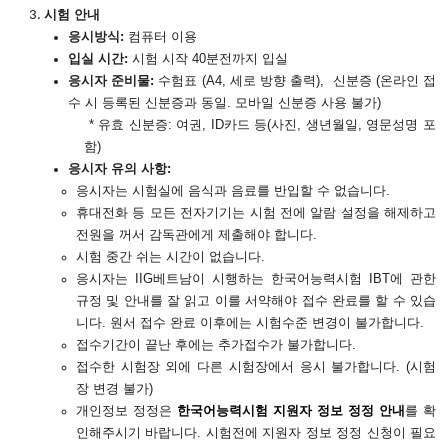
시험 안내
응시방식
:
컴퓨터 이용
입실 시간
:
시험 시작 40분전까지 입실
응시자 준비물
:
수험표 (A4, 세로 방향 출력), 신분증 (온라인 접
수 시 등록된 신분증과 동일. 모바일 신분증 사용 불가)
* 유효 신분증: 여권, ID카드 등(사진, 생년월일, 영문성명 포
함)
응시자 유의 사항
:
응시자는 시험실에 음식과 음료를 반입할 수 없습니다
.
휴대전화 등 모든 전자기기는 시험 전에 알람 설정을 해제하고
전원을 꺼서 감독관에게
제출해야
합니다
.
시험 중간 쉬는 시간이 없습니다
.
응시자는
IIG베트남이 시행하는 한국어능력시험 IBT에 관한
규정 및 안내를 잘 읽고 이를 서약해야 접수 완료를 할 수 있습
원서 접수 완료 이후에는 시험수준 변경이 불가합니다
니다.
.
접수기간이 끝난 후에는 추가접수가 불가합니다
.
접수한 시험장 외에 다른 시험장에서 응시 불가합니다
. (시험
장 변경 불가)
개인정보 정정은
한국어능력시험 지원자 정보 정정 안내
를 확
인해주시기 바랍니다
. 시험전에 지원자 정보 정정 신청이 필요