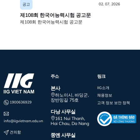
02. 07. 2026
공고
공고
제108회 한국어능력시험 공고문
제107
제108회 한국어능력시험 공고문
제107
주소
링크
본사
IIG소개
하노이시, 바딩군,
채용정보
장반밍길 75호
1900636929
고객 정보 보안 정책
다낭 사무실
161 Nui Thanh,
info@iigvietnam.edu.vn
Hai Chau, Da Nang
건의함
쭝옌 사무실