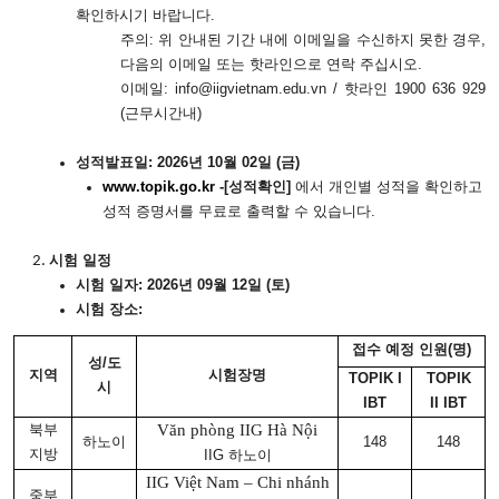
확인하시기 바랍니다.
주의
: 위 안내된 기간 내에 이메일을 수신하지 못한 경우,
다음의 이메일 또는 핫라인으로 연락 주십시오.
이메일
: info@iigvietnam.edu.vn / 핫라인 1900 636 929
(근무시간내)
성적발표일
:
2026년 10월 02일 (금)
www.topik.go.kr
-[성적확인]
에서 개인별 성적을 확인하고
성적 증명서를 무료로 출력할 수 있습니다.
시험 일정
시험 일자
:
2026년 09월 12일 (토)
시험 장소
:
접수 예정 인원
(명)
성
/도
지역
시험장명
TOPIK I
TOPIK
시
IBT
II
IBT
Văn phòng IIG Hà Nội
북부
하노이
148
148
지방
IIG 하노이
IIG Việt Nam – Chi nhánh
중부