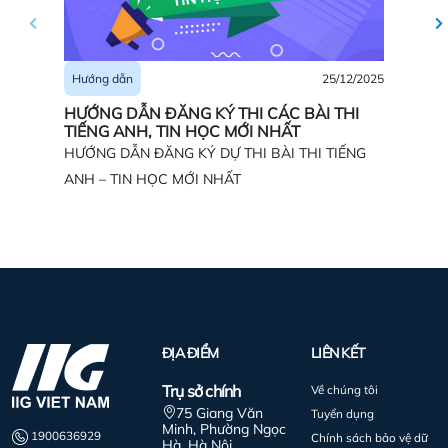
25/12/2025
Hướng dẫn
Hướng 
HƯỚNG DẪN ĐĂNG KÝ THI CÁC BÀI THI
Hướng d
TIẾNG ANH, TIN HỌC MỚI NHẤT
HƯỚNG DẪN ĐĂNG KÝ DỰ THI BÀI THI TIẾNG
ANH – TIN HỌC MỚI NHẤT
ĐỊA ĐIỂM
LIÊN KẾT
Trụ sở chính
Về chúng tôi
75 Giang Văn
Tuyển dụng
Minh, Phường Ngọc
1900636929
Chính sách bảo vệ dữ
Hà, Hà Nội