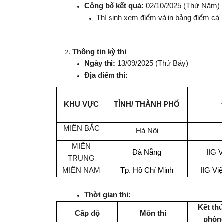
Công bố kết quả:
02/10/2025 (Thứ Năm)
Thí sinh xem điểm và in bảng điểm cá 
Thông tin kỳ thi
Ngày thi:
13/09/2025 (Thứ Bảy)
Địa điểm thi:
KHU VỰC
TỈNH/ THÀNH PHỐ
MIỀN BẮC
Hà Nội
MIỀN
Đà Nẵng
IIG 
TRUNG
MIỀN NAM
Tp. Hồ Chí Minh
IIG Vi
Thời gian thi:
Kết th
Cấp độ
Môn thi
phòng