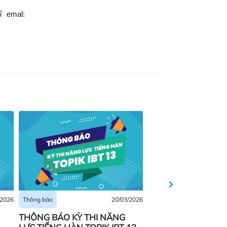
ỉ emal:
/2026
20/03/2026
Thông báo
Thông báo
THÔNG BÁO KỲ THI NĂNG
THÔNG BÁO KỲ TH