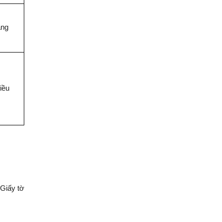
áng
iều
(Giấy tờ