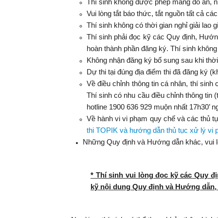
Thí sinh không được phép mang đồ ăn, n
Vui lòng tắt báo thức, tắt nguồn tất cả các
Thí sinh không có thời gian nghỉ giải lao g
Thí sinh phải đọc kỹ các Quy định, Hướn
hoàn thành phần đăng ký. Thí sinh không t
Không nhận đăng ký bổ sung sau khi thời 
Dự thi tại đúng địa điểm thi đã đăng ký (kh
Về điều chỉnh thông tin cá nhân, thí sinh
Thí sinh có nhu cầu điều chỉnh thông tin 
hotline 1900 636 929 muộn nhất 17h30
’
ng
Về hành vi vi phạm quy chế và các thủ tụ
thi TOPIK và hướng dẫn thủ tục xử lý vi
Những Quy định và Hướng dẫn khác, vui 
* Thí sinh vui lòng đọc kỹ các Quy 
kỹ nội dung Quy định và Hướng dẫn, T