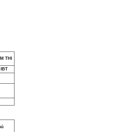
M THI
 IBT
hú