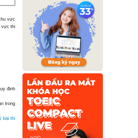
 khu vực
 vực thi
quy định
án trong
 bài thi