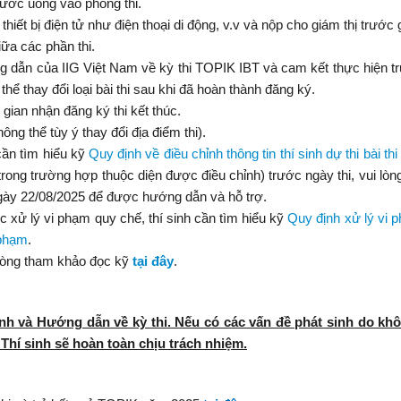
ước uống vào phòng thi.
 thiết bị điện tử như điện thoại di động, v.v và nộp cho giám thị trước g
iữa các phần thi.
g dẫn của IIG Việt Nam về kỳ thi TOPIK IBT và cam kết thực hiện t
hể thay đổi loại bài thi sau khi đã hoàn thành đăng ký.
gian nhận đăng ký thi kết thúc.
ông thể tùy ý thay đổi địa điểm thi).
 cần tìm hiểu kỹ
Quy định về điều chỉnh thông tin thí sinh dự thi bài t
(trong trường hợp thuộc diện được điều chỉnh) trước ngày thi, vui lòng
ày 22/08/2025 để được hướng dẫn và hỗ trợ.
c xử lý vi phạm quy chế, thí sinh cần tìm hiểu kỹ
Quy định xử lý vi 
 phạm
.
lòng tham khảo đọc kỹ
tại đây
.
định và Hướng dẫn về kỳ thi. Nếu có các vấn đề phát sinh do kh
hí sinh sẽ hoàn toàn chịu trách nhiệm.