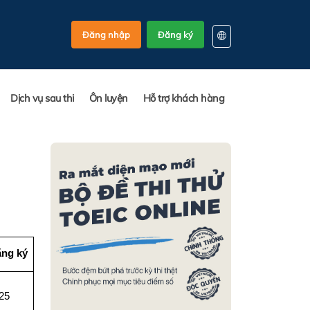
Đăng nhập
Đăng ký
EN
KO
Dịch vụ sau thi
Ôn luyện
Hỗ trợ khách hàng
VI
ăng ký
25