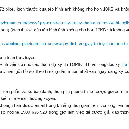
472 pixel, kích thước của tệp hình ảnh không nhỏ hơn 10KB và khô
.iigvietnam.com/news/quy-dinh-ve-giay-to-tuy-than-anh-the-ky-thi-topik
ặt sau) (kích thước của tệp hình ảnh không nhỏ hơn 10KB và không 
tps://online.iigvietnam.com/news/quy-dinh-ve-giay-to-tuy-than-anh-the
anh toán trực tuyến
i/vĩnh viễn có nhu cầu tham dự kỳ thi TOPIK IBT, vui lòng đọc kỹ
Hướ
ực hiện gửi hồ sơ theo hướng dẫn muộn nhất vào ngày đăng ký cu
ướng dẫn về số báo danh, thông tin phòng thi sẽ được gửi đến thí
ng kiểm tra email thường xuyên.
hông nhận được email trong khoảng thời gian trên, vui lòng liên hệ
 số hotline 1900 636 929 trong giờ làm việc để được giải đáp thôn