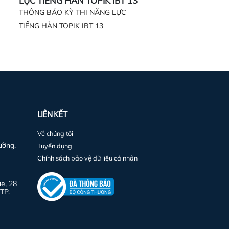
LỰC TIẾNG HÀN TOPIK IBT 13
LỰC TIẾNG HÀN TO
THÔNG BÁO KỲ THI NĂNG LỰC
THÔNG BÁO KỲ THI N
TIẾNG HÀN TOPIK IBT 13
TIẾNG HÀN TOPIK 106
LIÊN KẾT
Về chúng tôi
ường,
Tuyển dụng
Chính sách bảo vệ dữ liệu cá nhân
e, 28
TP.