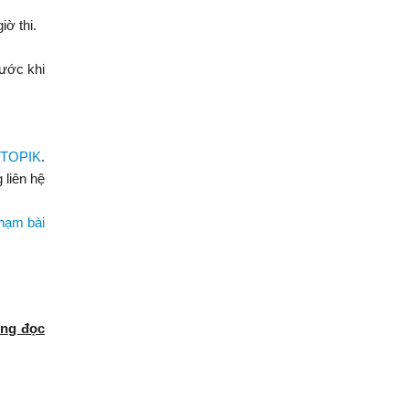
iờ thi.
rước khi
hi TOPIK
.
 liên hệ
phạm bài
ông đọc