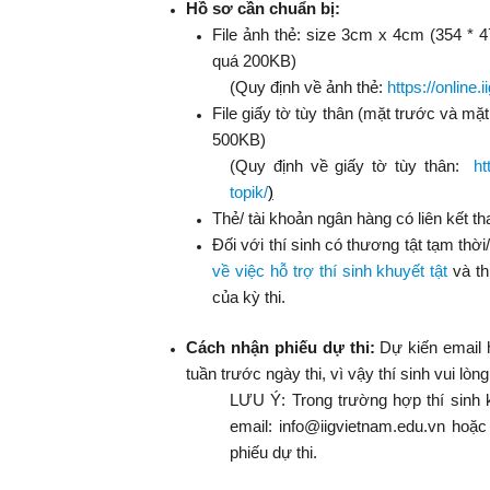
Hồ sơ cần chuẩn bị:
File ảnh thẻ: size 3cm x 4cm (354 * 
quá 200KB)
(Quy định về ảnh thẻ:
https://online
File giấy tờ tùy thân (mặt trước và m
500KB)
(Quy định về giấy tờ tùy thân:
ht
topik/
)
Thẻ/ tài khoản ngân hàng có liên kết th
Đối với thí sinh có thương tật tạm thờ
về việc hỗ trợ thí sinh khuyết tật
và th
của kỳ thi.
Cách nhận phiếu dự thi:
Dự kiến email h
tuần trước ngày thi, vì vậy thí sinh vui lò
LƯU Ý: Trong trường hợp thí sinh k
email: info@iigvietnam.edu.vn hoặc
phiếu dự thi.