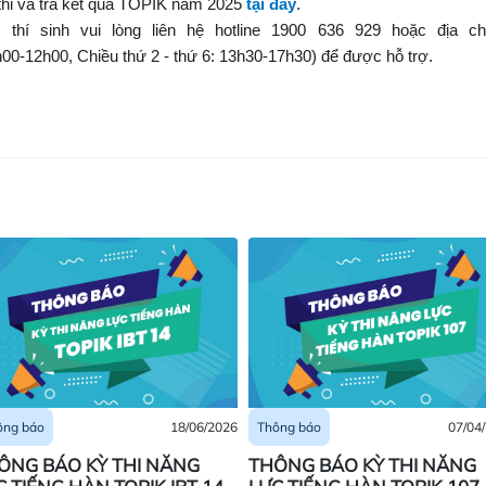
 thi và trả kết quả TOPIK năm 2025
tại đây
.
thí sinh vui lòng liên hệ
hotline 1900 636 929 hoặc địa ch
h00-12h00, Chiều thứ 2 - thứ 6: 13h30-17h30) để được hỗ trợ.
18/06/2026
07/04
ông báo
Thông báo
ÔNG BÁO KỲ THI NĂNG
THÔNG BÁO KỲ THI NĂNG