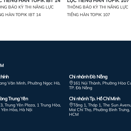
C TIẾNG HÀN TOPIK IBT 14
LỰC TIẾNG HÀN TOPIK 107
NG BÁO KỲ THI NĂNG LỰC
THÔNG BÁO KỲ THI NĂNG LỰC
NG HÀN TOPIK IBT 14
TIẾNG HÀN TOPIK 107
ỂM
chính
Chi nhánh Đà Nẵng
iang Văn Minh, Phường Ngọc Hà,
161 Núi Thành, Phường Hòa C
TP. Đà Nẵng
òng Trung Yên
Chi nhánh Tp. Hồ Chí Minh
3, Trung Yên Plaza, 1 Trung Hòa,
Tầng 1, Tháp 1, The Sun Avenu
 Yên Hòa, Hà Nội
Mai Chí Thọ, Phường Bình Trưng, 
HCM