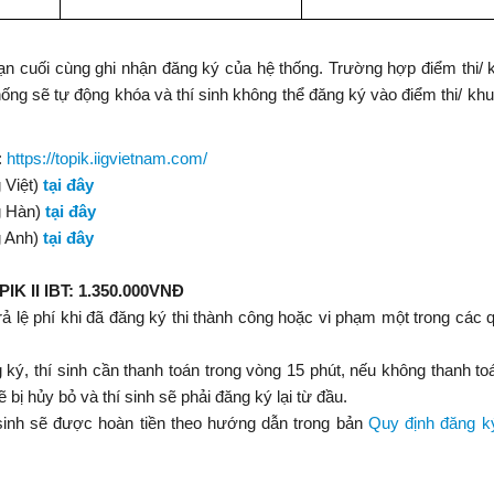
hạn cuối cùng ghi nhận đăng ký của hệ thống. Trường hợp điểm thi/
thống sẽ tự động khóa và thí sinh không thể đăng ký vào điểm thi/ khu
:
https://topik.iigvietnam.com/
 Việt)
tại đây
g Hàn)
tại đây
g Anh)
tại đây
PIK II IBT: 1.350.000VNĐ
rả lệ phí khi đã đăng ký thi thành công hoặc vi phạm một trong các 
 ký, thí sinh cần thanh toán trong vòng 15 phút, nếu không thanh to
ẽ bị hủy bỏ và thí sinh sẽ phải đăng ký lại từ đầu.
 sinh sẽ được hoàn tiền theo hướng dẫn trong bản
Quy định đăng ký