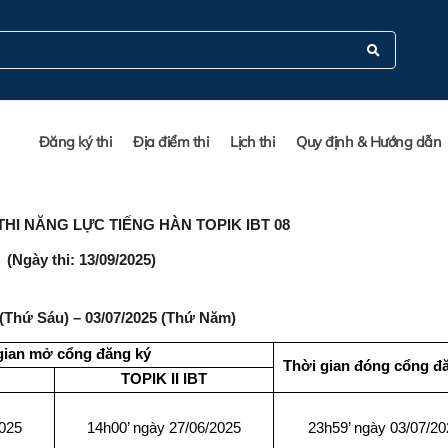
Đăng ký thi
Địa điểm thi
Lịch thi
Quy định & Hướng dẫn
HI NĂNG LỰC TIẾNG HÀN TOPIK IBT 08
(Ngày thi: 13/09/2025)
 (Thứ Sáu) – 03/07/2025 (Thứ Năm)
gian mở cổng đăng ký
Thời gian đóng cổng đ
TOPIK II
IBT
2025
14h00’ ngày 27/06/2025
23h59’ ngày 03/07/20