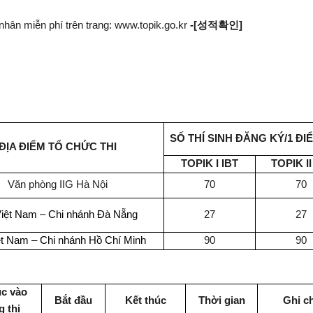
nhân miễn phí trên trang: www.topik.go.kr
-[
성적확인
]
SỐ THÍ SINH ĐĂNG KÝ/1 ĐIỂ
ĐỊA ĐIỂM TỔ CHỨC THI
TOPIK I IBT
TOPIK II
Văn phòng IIG Hà Nội
70
70
Việt Nam – Chi nhánh Đà Nẵng
27
27
ệt Nam – Chi nhánh Hồ Chí Minh
90
90
úc vào
Bắt đầu
Kết thúc
Thời gian
Ghi c
 thi