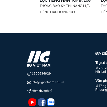
LỰC TIẾNG HÀN TOPIK 108
LỰ
THÔNG BÁO KỲ THI NĂNG LỰC
THÔ
TIẾNG HÀN TOPIK 108
TIẾ
ĐỊA ĐI
Trụ sở 
75 G
Hà Nội
1900636929
Văn ph
info@iigvietnam.edu.vn
Tầng 
Phường
Hòm thư góp ý