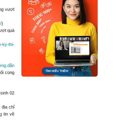
ng vượt
/
)
vượt quá
-ky-thi-
ng dẫn
ối cùng
 sinh 02
 địa chỉ
g tin về