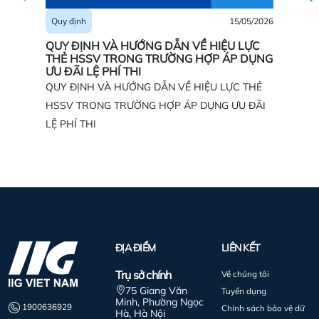
15/05/2026
Quy địn
Quy định
QUY ĐỊ
QUY ĐỊNH VÀ HƯỚNG DẪN VỀ HIỆU LỰC
SINH D
THẺ HSSV TRONG TRƯỜNG HỢP ÁP DỤNG
DOANH,
ƯU ĐÃI LỆ PHÍ THI
KHÁC
QUY ĐỊNH VÀ HƯỚNG DẪN VỀ HIỆU LỰC THẺ
HSSV TRONG TRƯỜNG HỢP ÁP DỤNG ƯU ĐÃI
LỆ PHÍ THI
ĐỊA ĐIỂM
LIÊN KẾT
Trụ sở chính
Về chúng tôi
75 Giang Văn
Tuyển dụng
Minh, Phường Ngọc
1900636929
Chính sách bảo vệ dữ
Hà, Hà Nội