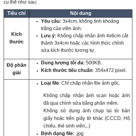
cụ thể như sau:
Tiêu chí
Nội dung
Yêu cầu:
3x4cm, không tính khoảng
trắng của viền ảnh.
Kích
Lưu ý:
Không chấp nhận ảnh 4x6cm cắt
thước
thành 3x4cm hoặc các hình thức chỉnh
sửa kích thước tương tự.
Dung lượng tối đa:
500KB.
Độ phân
Kích thước tiêu chuẩn
: 354x472 pixel.
giải
Loại file
: Chỉ chấp nhận file ảnh gốc.
Không chấp nhận ảnh scan hoặc ảnh
đã qua chỉnh sửa bằng phần mềm.
Không sử dụng ảnh chụp lại từ bản
giấy hoặc trên giấy tờ khác (CCCD, Hộ
chiếu, thẻ sinh viên,..)
Định dạng file:
.jpg