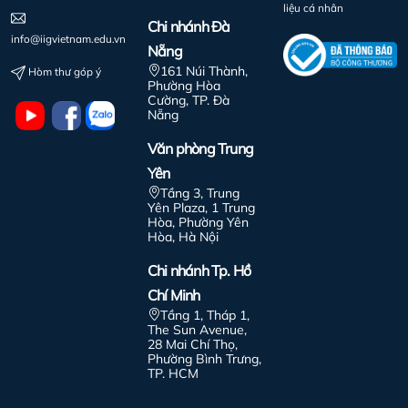
liệu cá nhân
Chi nhánh Đà
info@iigvietnam.edu.vn
Nẵng
161 Núi Thành,
Hòm thư góp ý
Phường Hòa
Cường, TP. Đà
Nẵng
Văn phòng Trung
Yên
Tầng 3, Trung
Yên Plaza, 1 Trung
Hòa, Phường Yên
Hòa, Hà Nội
Chi nhánh Tp. Hồ
Chí Minh
Tầng 1, Tháp 1,
The Sun Avenue,
28 Mai Chí Thọ,
Phường Bình Trưng,
TP. HCM