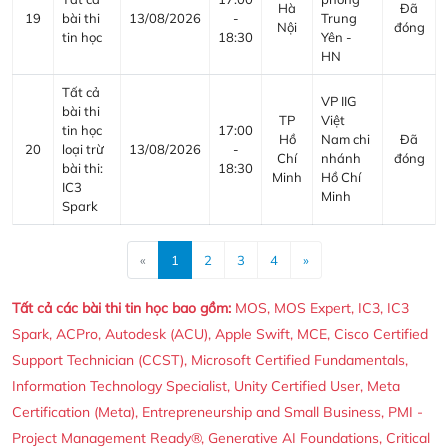
Hà
Đã
19
bài thi
13/08/2026
-
Trung
Nội
đóng
tin học
18:30
Yên -
HN
Tất cả
VP IIG
bài thi
TP
Việt
tin học
17:00
Hồ
Nam chi
Đã
20
loại trừ
13/08/2026
-
Chí
nhánh
đóng
bài thi:
18:30
Minh
Hồ Chí
IC3
Minh
Spark
Previous
Next
«
1
2
3
4
»
Tất cả các bài thi tin học bao gồm:
MOS, MOS Expert, IC3, IC3
Spark, ACPro, Autodesk (ACU), Apple Swift, MCE, Cisco Certified
Support Technician (CCST), Microsoft Certified Fundamentals,
Information Technology Specialist, Unity Certified User, Meta
Certification (Meta), Entrepreneurship and Small Business, PMI -
Project Management Ready®, Generative AI Foundations, Critical