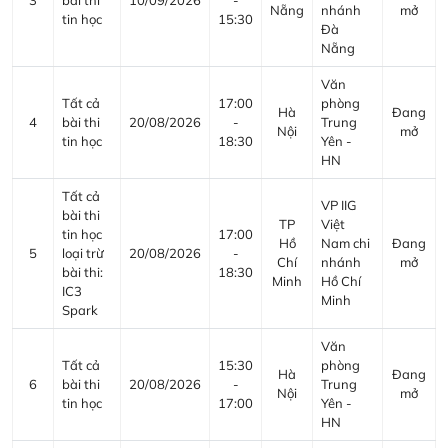
3
bài thi
10/09/2026
-
Nẵng
nhánh
mở
tin học
15:30
Đà
Nẵng
Văn
Tất cả
17:00
phòng
Hà
Đang
4
bài thi
20/08/2026
-
Trung
Nội
mở
tin học
18:30
Yên -
HN
Tất cả
VP IIG
bài thi
TP
Việt
tin học
17:00
Hồ
Nam chi
Đang
5
loại trừ
20/08/2026
-
Chí
nhánh
mở
bài thi:
18:30
Minh
Hồ Chí
IC3
Minh
Spark
Văn
Tất cả
15:30
phòng
Hà
Đang
6
bài thi
20/08/2026
-
Trung
Nội
mở
tin học
17:00
Yên -
HN