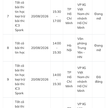
Tất cả
VP IIG
bài thi
TP
Việt
tin học
15:30
Hồ
Nam chi
Đang
7
loại trừ
20/08/2026
-
Chí
nhánh
mở
bài thi:
17:00
Minh
Hồ Chí
IC3
Minh
Spark
Văn
Tất cả
14:00
phòng
Hà
Đang
8
bài thi
20/08/2026
-
Trung
Nội
mở
tin học
15:30
Yên -
HN
Tất cả
VP IIG
bài thi
TP
Việt
tin học
14:00
Hồ
Nam chi
Đã
9
loại trừ
20/08/2026
-
Chí
nhánh
đóng
bài thi:
15:30
Minh
Hồ Chí
IC3
Minh
Spark
Tất cả
VP IIG
bài thi