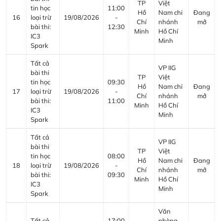
TP
Việt
tin học
11:00
Hồ
Nam chi
Đang
16
loại trừ
19/08/2026
-
Chí
nhánh
mở
bài thi:
12:30
Minh
Hồ Chí
IC3
Minh
Spark
Tất cả
VP IIG
bài thi
TP
Việt
tin học
09:30
Hồ
Nam chi
Đang
17
loại trừ
19/08/2026
-
Chí
nhánh
mở
bài thi:
11:00
Minh
Hồ Chí
IC3
Minh
Spark
Tất cả
VP IIG
bài thi
TP
Việt
tin học
08:00
Hồ
Nam chi
Đang
18
loại trừ
19/08/2026
-
Chí
nhánh
mở
bài thi:
09:30
Minh
Hồ Chí
IC3
Minh
Spark
Văn
Tất cả
17:00
phòng