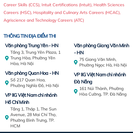
Career Skills (CCS), Intuit Certifications (Intuit), Health Sciences
Careers (HSC), Hospitality and Culinary Arts Careers (HCAC),
Agriscience and Technology Careers (ATC)
THÔNG TIN ĐỊA ĐIỂM THI
Văn phòng Trung Yên - HN
Văn phòng Giang Văn Minh
Tầng 3, Trung Yên Plaza, 1
- HN
Trung Hòa, Phường Yên
75 Giang Văn Minh,
Hòa, Hà Nội
Phường Ngọc Hà, Hà Nội
Văn phòng Quan Hoa - HN
VP IIG Việt Nam chi nhánh
Số 217 Quan Hoa,
Đà Nẵng
Phường Nghĩa Đô, Hà Nội
161 Núi Thành, Phường
Hòa Cường, TP. Đà Nẵng
VP IIG Việt Nam chi nhánh
Hồ Chí Minh
Tầng 1, Tháp 1, The Sun
Avenue, 28 Mai Chí Thọ,
Phường Bình Trưng, TP.
HCM