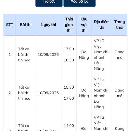
Tra cứu
Xóa bộ lọc
Thời
Khu
Địa điểm
Trạng
STT
Bài thi
Ngày thi
gian
vực
thi
thái
thi
thi
VP IIG
Việt
Tất cả
17:00
Đà
Nam chi
Đang
1
bài thi
10/09/2026
-
Nẵng
nhánh
mở
tin học
18:30
Đà
Nẵng
VP IIG
Việt
Tất cả
15:30
Đà
Nam chi
Đang
2
bài thi
10/09/2026
-
Nẵng
nhánh
mở
tin học
17:00
Đà
Nẵng
VP IIG
Việt
Tất cả
14:00
Đà
Nam chi
Đang