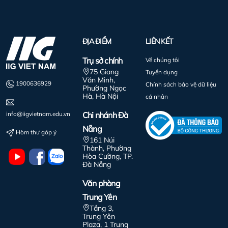
ĐỊA ĐIỂM
LIÊN KẾT
Trụ sở chính
Về chúng tôi
75 Giang
Tuyển dụng
Văn Minh,
1900636929
Chính sách bảo vệ dữ liệu
Phường Ngọc
Hà, Hà Nội
cá nhân
info@iigvietnam.edu.vn
Chi nhánh Đà
Nẵng
Hòm thư góp ý
161 Núi
Thành, Phường
Hòa Cường, TP.
Đà Nẵng
Văn phòng
Trung Yên
Tầng 3,
Trung Yên
Plaza, 1 Trung